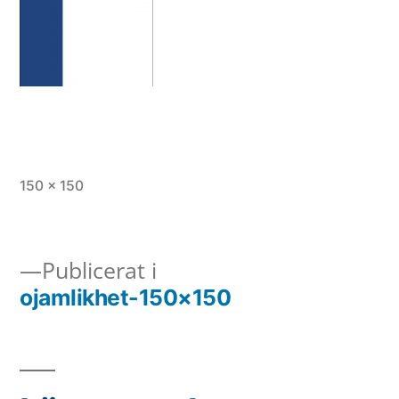
Full
150 × 150
storlek
Inläggsnavigering
Publicerat i
ojamlikhet-150×150