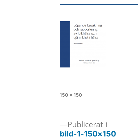
Full
150 × 150
storlek
Inläggsnavigering
Publicerat i
bild-1-150×150