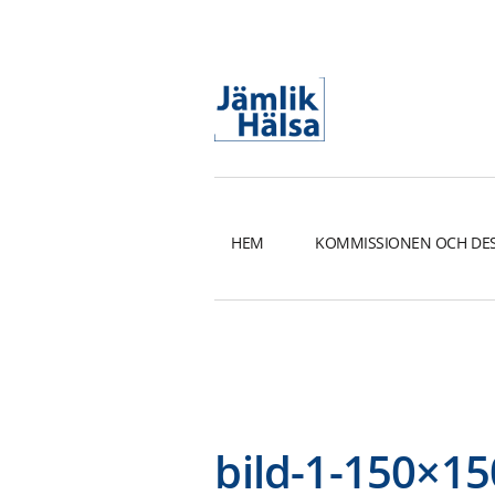
Hoppa
till
innehåll
HEM
KOMMISSIONEN OCH DE
bild-1-150×15